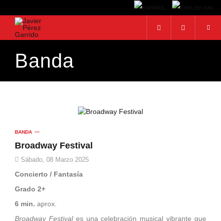
Banda
BUSCAR
Buscar...
BANDA
Broadway Festival
Sábado, 08 Marzo 2025
Concierto / Fantasía
Grado 2+
6 min.
aprox.
Broadway Festival
es una celebración musical vibrante que