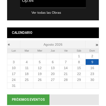
Op.64
Ver todas las Obras
CALENDARIO
»
«
Agosto 2026
Lun
Mar
Mier
Jue
Vie
Sáb
Dom
1
2
3
4
5
6
7
8
9
10
11
12
13
14
15
16
17
18
19
20
21
22
23
24
25
26
27
28
29
30
31
PRÓXIMOS EVENTOS