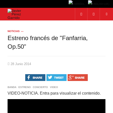
BUSCAR
NOTICIAS
Estreno francés de "Fanfarria,
Buscar...
Op.50"
28 Junio 2014
BANDA
ESTRENO
CONCIERTO
VIDEO
VIDEO-NOTICIA. Entra para visualizar el contenido.