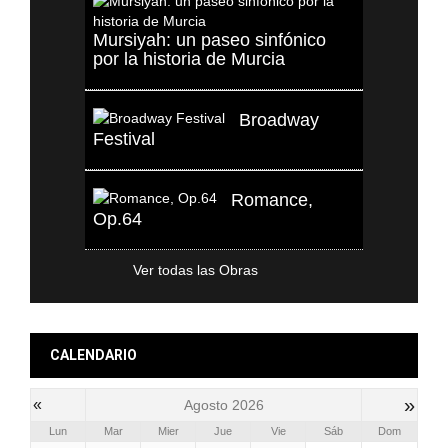
Mursiyah: un paseo sinfónico
por la historia de Murcia
Broadway
Festival
Romance,
Op.64
Ver todas las Obras
CALENDARIO
»
«
Agosto 2026
Lun
Mar
Mier
Jue
Vie
Sáb
Dom