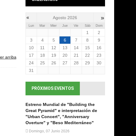
»
«
Agosto 2026
Lun
Mar
Mier
Jue
Vie
Sáb
Dom
1
2
3
4
5
6
7
8
9
10
11
12
13
14
15
16
17
18
19
20
21
22
23
er arriba
24
25
26
27
28
29
30
31
PRÓXIMOS EVENTOS
Estreno Mundial de "Building the
Great Pyramid" e interpretación de
"Urban Concert", "Anniversary
Overture" y "Beso Mediterráneo"
Domingo, 07 Junio 2026