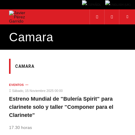
Camara
BUSCAR
Buscar...
CAMARA
EVENTOS
Sábado, 15 Noviembre 2025 00:00
Estreno Mundial de "Bulería Spirit" para
clarinete solo y taller "Componer para el
Clarinete"
17.30 horas