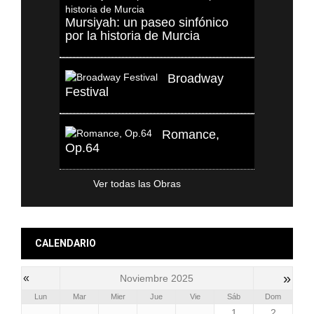
Mursiyah: un paseo sinfónico
por la historia de Murcia
Broadway
Festival
Romance,
Op.64
Ver todas las Obras
CALENDARIO
»
«
Noviembre 2025
Lun
Mar
Mier
Jue
Vie
Sáb
Dom
1
2