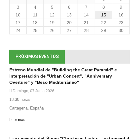
3
4
5
6
7
8
9
10
11
12
13
14
15
16
17
18
19
20
21
22
23
24
25
26
27
28
29
30
PRÓXIMOS EVENTOS
Estreno Mundial de "Building the Great Pyramid" e
interpretación de "Urban Concert", "Anniversary
Overture" y "Beso Mediterráneo"
Domingo, 07 Junio 2026
18.30 horas
Cartagena, España
Leer más...
Lanzamiento del álbum "Christmas Lights - Instrumental