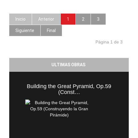
Inicio
Anterior
1
2
3
Siguiente
Final
Página 1 de 3
ULTIMAS OBRAS
Building the Great Pyramid, Op.59
(Const…