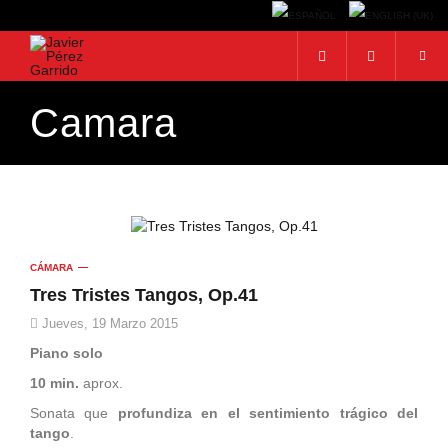
Camara
BUSCAR
Buscar...
CÁMARA
Tres Tristes Tangos, Op.41
Jueves, 19 Marzo 2015
Piano solo
10 min.
aprox.
Sonata que
profundiza en el sentimiento trágico del
tango
.