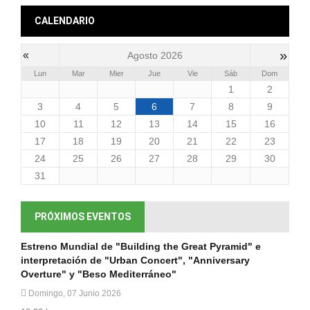
CALENDARIO
»
«
Agosto 2026
Lun
Mar
Mier
Jue
Vie
Sáb
Dom
1
2
3
4
5
6
7
8
9
10
11
12
13
14
15
16
17
18
19
20
21
22
23
24
25
26
27
28
29
30
31
PRÓXIMOS EVENTOS
Estreno Mundial de "Building the Great Pyramid" e
interpretación de "Urban Concert", "Anniversary
Overture" y "Beso Mediterráneo"
Domingo, 07 Junio 2026