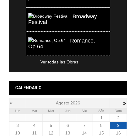
Broadway
Festival
Romance,
Op.64
Ver todas las Obras
CALENDARIO
»
«
Agosto 2026
Lun
Mar
Mier
Jue
Vie
Sáb
Dom
1
2
3
4
5
6
7
8
9
10
11
12
13
14
15
16