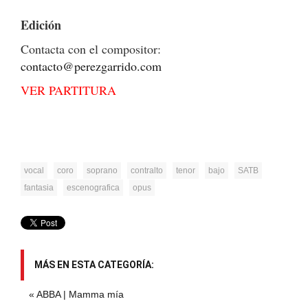
Edición
Contacta con el compositor:
contacto@perezgarrido.com
VER PARTITURA
vocal
coro
soprano
contralto
tenor
bajo
SATB
fantasia
escenografica
opus
MÁS EN ESTA CATEGORÍA:
« ABBA | Mamma mía