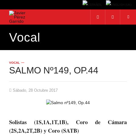
Vocal
BUSCAR
Buscar...
VOCAL
SALMO Nº149, OP.44
Sábado, 28 Octubre 2017
Solistas (1S,1A,1T,1B), Coro de Cámara
(2S,2A,2T,2B) y Coro (SATB)