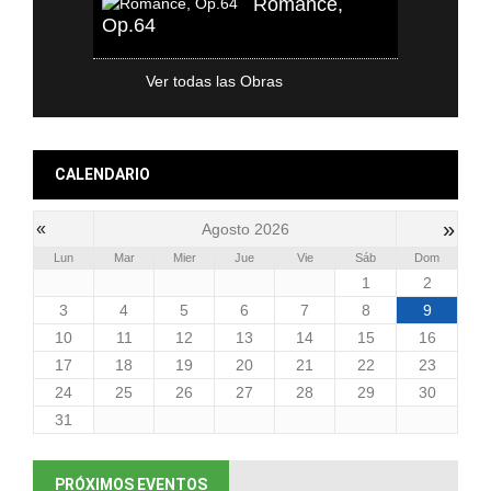
Romance,
Op.64
Ver todas las Obras
CALENDARIO
»
«
Agosto 2026
Lun
Mar
Mier
Jue
Vie
Sáb
Dom
1
2
3
4
5
6
7
8
9
10
11
12
13
14
15
16
17
18
19
20
21
22
23
24
25
26
27
28
29
30
31
PRÓXIMOS EVENTOS