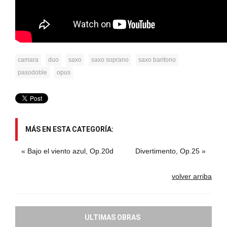
camara
duo
saxo
saxo soprano
saxo baritono
pasodoble
opus
MÁS EN ESTA CATEGORÍA:
« Bajo el viento azul, Op.20d
Divertimento, Op.25 »
volver arriba
ULTIMAS OBRAS